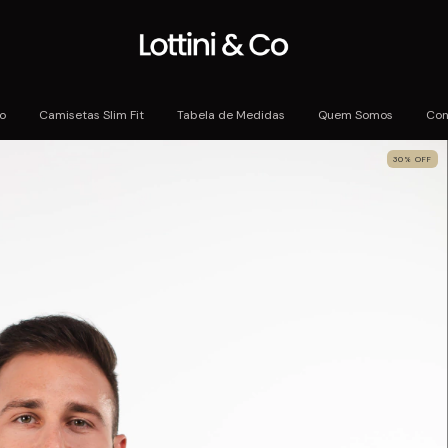
io
Camisetas Slim Fit
Tabela de Medidas
Quem Somos
Con
30
%
OFF