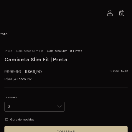
0
tato
Início
.
Camisetas Slim Fit
.
Camiseta Slim Fit | Preta
Camiseta Slim Fit | Preta
R$99,90
R$69,90
12
x de
R$7,19
R$66,41
com
Pix
TAMANHO
Guia de medidas