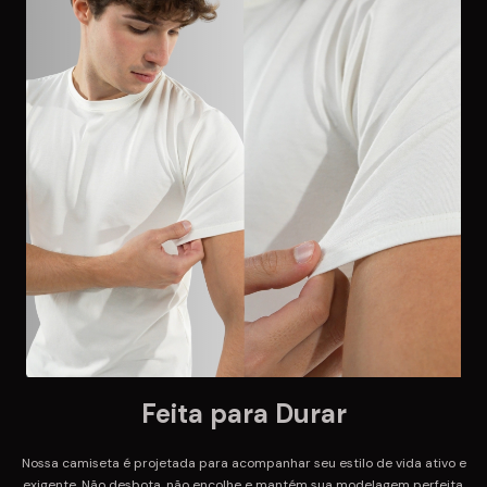
Feita para Durar
Nossa camiseta é projetada para acompanhar seu estilo de vida ativo e
exigente. Não desbota, não encolhe e mantém sua modelagem perfeita.